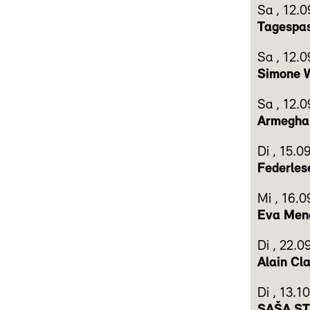
Sa
,
12.0
Tagespa
Sa
,
12.0
Simone W
Sa
,
12.0
Armeghan
Di
,
15.0
Federles
Mi
,
16.0
Eva Mena
Di
,
22.0
Alain Cl
Di
,
13.1
SAŠA STA