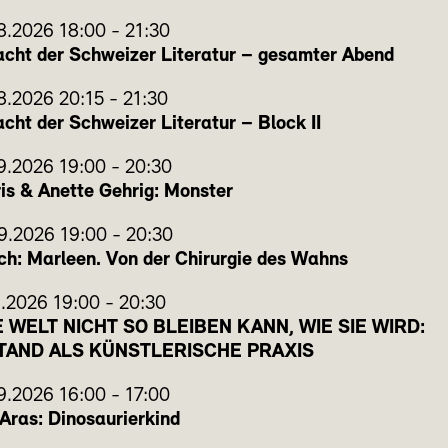
8.2026
18:00
-
21:30
cht der Schweizer Literatur – gesamter Abend
8.2026
20:15
-
21:30
cht der Schweizer Literatur – Block II
9.2026
19:00
-
20:30
ris & Anette Gehrig: Monster
9.2026
19:00
-
20:30
ch: Marleen. Von der Chirurgie des Wahns
9.2026
19:00
-
20:30
E WELT NICHT SO BLEIBEN KANN, WIE SIE WIRD:
TAND ALS KÜNSTLERISCHE PRAXIS
9.2026
16:00
-
17:00
ras: Dinosaurierkind