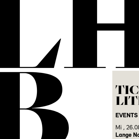
L
B
TI
LI
EVENTS
Mi
,
26.0
Lange Na