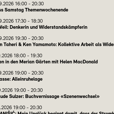
9.2026
16:00
-
20:30
ss Samstag Themenwochenende
9.2026
17:30
-
18:30
eil: Denkerin und Widerstandskämpferin
9.2026
19:30
-
20:30
 Taheri & Ken Yamamoto: Kollektive Arbeit als Wide
9.2026
18:00
-
19:30
en in den Merian Gärten mit Helen MacDonald
9.2026
19:00
-
20:30
sse: Alleinruhelage
9.2026
19:00
-
20:30
aude Sulzer: Buchvernissage «Szenenwechsel»
0.2026
19:00
-
20:30
NIŠIĆ: Mein Unglück beginnt damit, dass der Stromk